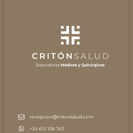
recepcion@critonsalud.com
+34 613 108 743