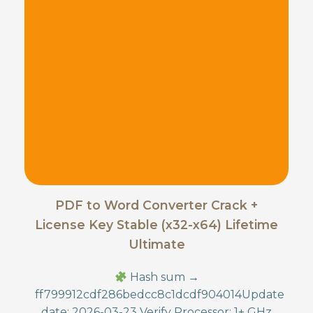
PDF to Word Converter Crack +
License Key Stable (x32-x64) Lifetime
Ultimate
Hash sum →
ff799912cdf286bedcc8c1dcdf904014Update
date: 2026-03-23 Verify Processor: 1+ GHz