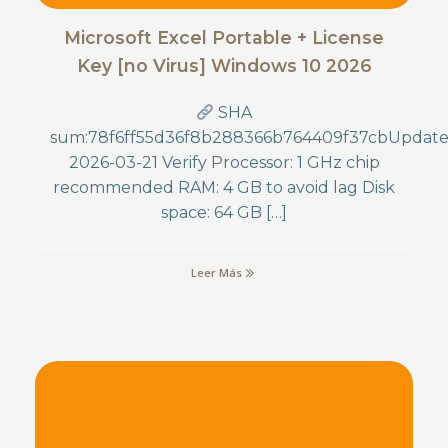
Microsoft Excel Portable + License
Key [no Virus] Windows 10 2026
SHA
sum:78f6ff55d36f8b288366b764409f37cbUpdate
2026-03-21 Verify Processor: 1 GHz chip
recommended RAM: 4 GB to avoid lag Disk
space: 64 GB […]
Leer Más