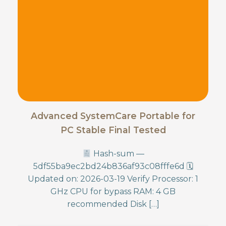
Advanced SystemCare Portable for
PC Stable Final Tested
Hash-sum —
5df55ba9ec2bd24b836af93c08fffe6d 🗓
Updated on: 2026-03-19 Verify Processor: 1
GHz CPU for bypass RAM: 4 GB
recommended Disk […]