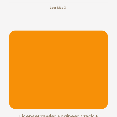
Leer Más
LicenseCrawler Engineer Crack +