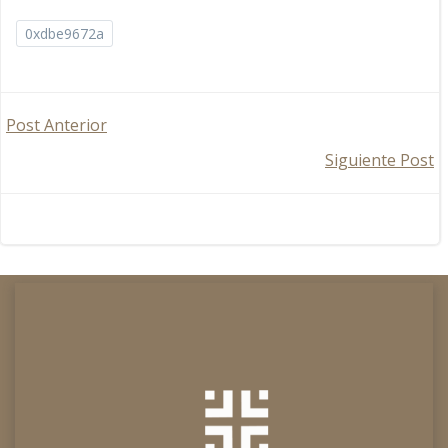
0xdbe9672a
Navegación
Post Anterior
Navegación
Siguiente Post
por
por
las
las
entradas
entradas